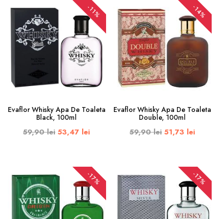
-14%
-11%
Evaflor Whisky Apa De Toaleta
Evaflor Whisky Apa De Toaleta
Black, 100ml
Double, 100ml
59,90 lei
53,47 lei
59,90 lei
51,73 lei
-17%
-17%