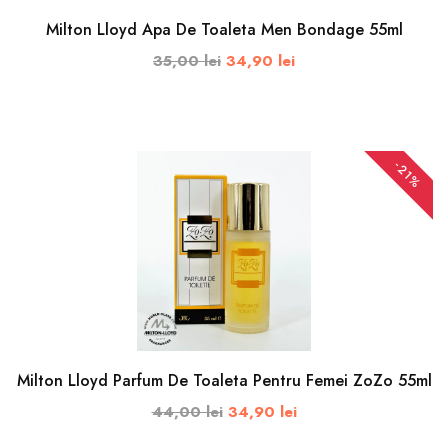
Solutie
Milton Lloyd Apa De Toaleta Men Bondage 55ml
Permanent
35,00 lei
34,90 lei
Pasta
Dinti
ADAUGA IN COS
PRET
-21%
30RON
-
100RON
DIMENSIUNI
Milton Lloyd Parfum De Toaleta Pentru Femei ZoZo 55ml
50ml
44,00 lei
34,90 lei
100ml