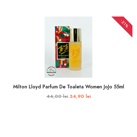
ADAUGA IN COS
-21%
Milton Lloyd Parfum De Toaleta Women JoJo 55ml
44,00 lei
34,90 lei
ADAUGA IN COS