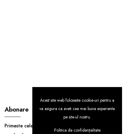
Acest site web foloseste cookie-uri pentru a
Abonare
va asigura ca aveti cea mai buna experienta
pe site-ul nostru.
Primeste cele mai noi informatii despre
Politica de confidențialitate