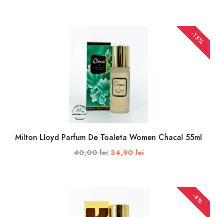
120ml
ADAUGA IN COS
-13%
150ml
200ml
250ml
300ml
Milton Lloyd Parfum De Toaleta Women Chacal 55ml
400ml
40,00 lei
34,90 lei
450ml
-4%
1l
ADAUGA IN COS