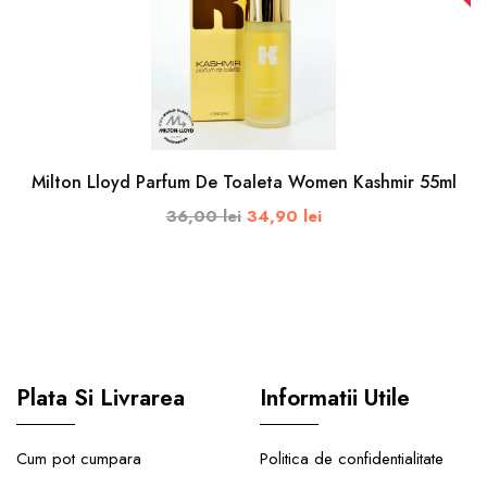
BRAND
Milton
Lloyd
Milton Lloyd Parfum De Toaleta Women Kashmir 55ml
36,00 lei
34,90 lei
ADAUGA IN COS
Plata Si Livrarea
Informatii Utile
Cum pot cumpara
Politica de confidentialitate