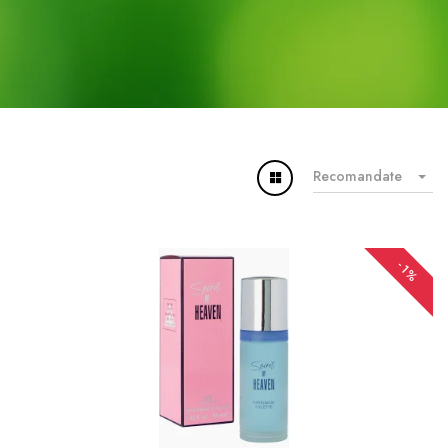
Recomandate
-1%