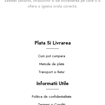
zambet sanatos, stralucitor si de increderea pe care ti-o
ofera o igiena orala corecta.
Plata Si Livrarea
Cum pot cumpara
Metode de plata
Transport si Retur
Informatii Utile
Politica de confidentialitate
Termeni si Conditii