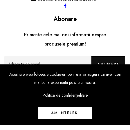
Abonare
Primeste cele mai noi informatii despre
produsele premium!
ABONARE
Acest site web foloseste cookie-uri pentru a va asigura ca aveti cea
mai buna experienta pe site-ul nostru.
Politica de confidențialitate
AM INTELES!
SportuoStore
© Copyright 2021 |
By
ShopiLaunch.
Powered by