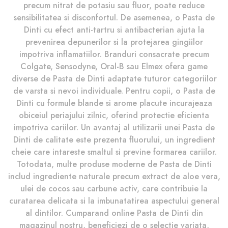
precum nitrat de potasiu sau fluor, poate reduce
sensibilitatea si disconfortul. De asemenea, o Pasta de
Dinti cu efect anti-tartru si antibacterian ajuta la
prevenirea depunerilor si la protejarea gingiilor
impotriva inflamatiilor. Branduri consacrate precum
Colgate, Sensodyne, Oral-B sau Elmex ofera game
diverse de Pasta de Dinti adaptate tuturor categoriilor
de varsta si nevoi individuale. Pentru copii, o Pasta de
Dinti cu formule blande si arome placute incurajeaza
obiceiul periajului zilnic, oferind protectie eficienta
impotriva cariilor. Un avantaj al utilizarii unei Pasta de
Dinti de calitate este prezenta fluorului, un ingredient
cheie care intareste smaltul si previne formarea cariilor.
Totodata, multe produse moderne de Pasta de Dinti
includ ingrediente naturale precum extract de aloe vera,
ulei de cocos sau carbune activ, care contribuie la
curatarea delicata si la imbunatatirea aspectului general
al dintilor. Cumparand online Pasta de Dinti din
magazinul nostru, beneficiezi de o selectie variata,