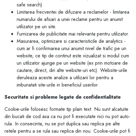
safe search).
Limitarea frecventei de difuzare a reclamelor - limitarea
numarului de afisari a unei reclame pentru un anumit
utilizator pe un site.
Furnizarea de publicitate mai relevanta pentru utilizator.
Masurarea, optimizare si caracteristicile de analytics -
cum ar fi confirmarea unui anumit nivel de trafic pe un
website, ce tip de continut este vizualizat si modul cum
un utilizator ajunge pe un website (ex prin motoare de
cautare, direct, din alte website-uri etc). Website-urile
deruleaza aceste analize a utilizarii lor pentru a
imbunatati site-urile in beneficiul userilor.
Securitate si probleme legate de confidentialitate
Cookie-urile folosesc formate tip plain text. Nu sunt alcatuite
din bucati de cod asa ca nu pot fi executate nici nu pot auto-
rula. In consecinta, nu se pot duplica sau replica pe alte
retele pentru a se rula sau replica din nou. Cookie-urile pot fi