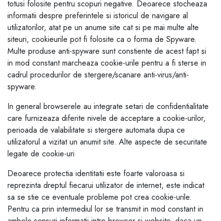
totusi folosite pentru scopuri negative. Deoarece stocheaza
informatii despre preferintele si istoricul de navigare al
utilizatorilor, atat pe un anume site cat si pe mai multe alte
siteuri, cookieurile pot fi folosite ca o forma de Spyware.
Multe produse anti-spyware sunt constiente de acest fapt si
in mod constant marcheaza cookie-urile pentru a fi sterse in
cadrul procedurilor de stergere/scanare anti-virus/anti-
spyware.
In general browserele au integrate setari de confidentialitate
care furnizeaza diferite nivele de acceptare a cookie-urilor,
perioada de valabilitate si stergere automata dupa ce
utilizatorul a vizitat un anumit site. Alte aspecte de securitate
legate de cookie-uri
Deoarece protectia identitatii este foarte valoroasa si
reprezinta dreptul fiecarui utilizator de internet, este indicat
sa se stie ce eventuale probleme pot crea cookie-urile.
Pentru ca prin intermediul lor se transmit in mod constant in
ambele sensuri informatii intre browser si website, daca un