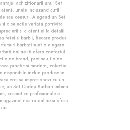
ntajul achizitionarii unui Set
 atent, unele incluzand cutii
ele sau ceasuri. Alegand un Set
si o selectie variata potrivita
cierii si a atentiei la detalii.
a fetei si barbii, fiecare produs
arfumuri barbati sunt o alegere
bati online iti ofera confortul
nctie de brand, pret sau tip de
e ceva practic si modern, colectia
e disponibile includ produse in
Daca vrei sa impresionezi cu un
zie, un Set Cadou Barbati imbina
ium, cosmetice profesionale si
magazinul nostru online si ofera
zie.