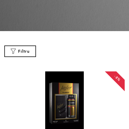
Filtru
-8%
CATEGORII
Parfumuri
Vopsea
Par