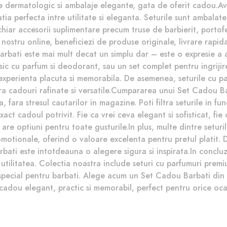
e dermatologic si ambalaje elegante, gata de oferit cadou.Ava
a perfecta intre utilitate si eleganta. Seturile sunt ambalate
iar accesorii suplimentare precum truse de barbierit, portof
stru online, beneficiezi de produse originale, livrare rapida 
bati este mai mult decat un simplu dar – este o expresie a apre
sic cu parfum si deodorant, sau un set complet pentru ingrijire
 experienta placuta si memorabila. De asemenea, seturile cu p
ra cadouri rafinate si versatile.Cumpararea unui Set Cadou Bar
 fara stresul cautarilor in magazine. Poti filtra seturile in fu
xact cadoul potrivit. Fie ca vrei ceva elegant si sofisticat, fi
re optiuni pentru toate gusturile.In plus, multe dintre seturil
omotionale, oferind o valoare excelenta pentru pretul platit. 
bati este intotdeauna o alegere sigura si inspirata.In conclu
si utilitatea. Colectia noastra include seturi cu parfumuri prem
special pentru barbati. Alege acum un Set Cadou Barbati din 
cadou elegant, practic si memorabil, perfect pentru orice oca