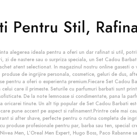
i Pentru Stil, Rafin
a alegerea ideala pentru a oferi un dar rafinat si util, potriv
i, zi de nastere sau o surpriza speciala, un Set Cadou Barbat
pachet atent selectionat. In magazinul nostru online gasesti o
, produse de ingrijire personala, cosmetice, geluri de dus, af
ese pentru a oferi o experienta premium.Fiecare Set Cadou Ba
ea celui care il primeste. Seturile cu parfumuri barbati sunt pri
sofisticate. De la note lemnoase si condimentate, pana la parf
a oricarei tinute. Un alt tip popular de Set Cadou Barbati est
care pune accent pe aspect si rafinament.Printre cele mai cau
nt si after shave, perfecte pentru o rutina completa de ingriji
u produse profesionale pentru par, barba sau ten, special cr
Nivea Men, L’Oreal Men Expert, Hugo Boss, Paco Rabanne sau 