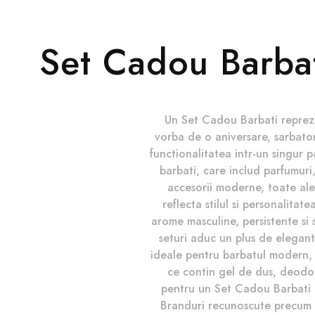
BRAND
Set Cadou Barbat
Caldion
Jagler
Ulric
Un Set Cadou Barbati reprezint
De
vorba de o aniversare, sarbator
Varens
functionalitatea intr-un singur 
barbati, care includ parfumuri
accesorii moderne, toate al
reflecta stilul si personalitat
arome masculine, persistente si 
seturi aduc un plus de elegant
ideale pentru barbatul modern, 
ce contin gel de dus, deodora
pentru un Set Cadou Barbati c
Branduri recunoscute precum 