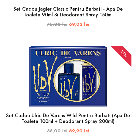
Solutie
Set Cadou Jagler Classic Pentru Barbati - Apa De
Permanent
Toaleta 90ml Si Deodorant Spray 150ml
Pasta
75,00 lei
69,02 lei
Dinti
PRET
-21%
ADAUGA IN COS
30RON
-
100RON
DIMENSIUNI
Set Cadou Ulric De Varens Wild Pentru Barbati (Apa De
50ml
Toaleta 100ml + Deodorant Spray 200ml)
88,00 lei
69,90 lei
100ml