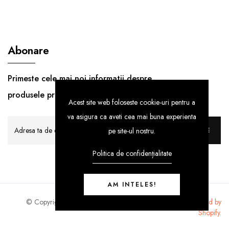
Abonare
Primeste cele mai noi informatii despre
produsele premium!
Acest site web foloseste cookie-uri pentru a
va asigura ca aveti cea mai buna experienta
pe site-ul nostru.
ABONARE
Politica de confidențialitate
AM INTELES!
SportuoStore
© Copyright 2021 |
By
ShopiLaunch.
Powered by
Shopify.