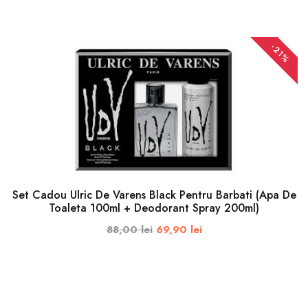
120ml
ADAUGA IN COS
-21%
150ml
200ml
250ml
300ml
Set Cadou Ulric De Varens Black Pentru Barbati (Apa De
Toaleta 100ml + Deodorant Spray 200ml)
400ml
88,00 lei
69,90 lei
450ml
1l
ADAUGA IN COS