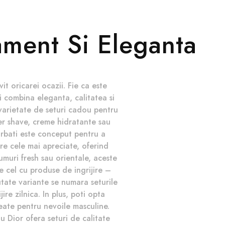
ament Si Eleganta
it oricarei ocazii. Fie ca este
i combina eleganta, calitatea si
 varietate de seturi cadou pentru
ter shave, creme hidratante sau
rbati este conceput pentru a
ntre cele mai apreciate, oferind
umuri fresh sau orientale, aceste
e cel cu produse de ingrijire –
tate variante se numara seturile
re zilnica. In plus, poti opta
eate pentru nevoile masculine.
Dior ofera seturi de calitate