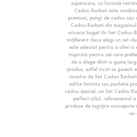
superioara, cu formule testat
Cadou Barbati este combinati
premium, pungi de cadou sau ch
Cadou Barbati din magazinul no
oricarui buget.Un Set Cadou Bar
Indiferent daca alegi un set cla
este selectat pentru a oferi o
inspirata pentru cei care prefe
de a alege dintr-o gama larga,
produs, astfel incat sa gasesti e
noastra de Set Cadou Barbati a
editie limitata sau pachete pr
cadou special, un Set Cadou Bar
perfect stilul, rafinamentul 
produse de ingrijire concepute 
un 