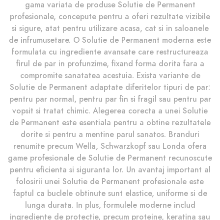
gama variata de produse Solutie de Permanent
profesionale, concepute pentru a oferi rezultate vizibile
si sigure, atat pentru utilizare acasa, cat si in saloanele
de infrumusetare. O Solutie de Permanent moderna este
formulata cu ingrediente avansate care restructureaza
firul de par in profunzime, fixand forma dorita fara a
compromite sanatatea acestuia. Exista variante de
Solutie de Permanent adaptate diferitelor tipuri de par:
pentru par normal, pentru par fin si fragil sau pentru par
vopsit si tratat chimic. Alegerea corecta a unei Solutie
de Permanent este esentiala pentru a obtine rezultatele
dorite si pentru a mentine parul sanatos. Branduri
renumite precum Wella, Schwarzkopf sau Londa ofera
game profesionale de Solutie de Permanent recunoscute
pentru eficienta si siguranta lor. Un avantaj important al
folosirii unei Solutie de Permanent profesionale este
faptul ca buclele obtinute sunt elastice, uniforme si de
lunga durata. In plus, formulele moderne includ
ingrediente de protectie, precum proteine, keratina sau