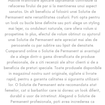
Mastile hranitoare aplicate saptamanal contribuie la
refacerea firului de par si la mentinerea unui aspect
sanatos. Un alt beneficiu al folosirii unei Solutie de
Permanent este versatilitatea coafurii. Poti opta pentru
un look cu bucle bine definite sau poti alege un styling
mai lejer, cu onduleuri naturale, care ofera volum si
prospetime. In plus, efectul de volum obtinut cu ajutorul
unei Solutie de Permanent este apreciat mai ales de
persoanele cu par subtire sau lipsit de densitate.
Cumparand online o Solutie de Permanent ai avantajul
de a alege dintr-o gama diversificata de produse
profesionale, de a citi recenzii ale altor clienti si de a
beneficia de preturi speciale. Toate produsele disponibile
in magazinul nostru sunt originale, sigilate si livrate
rapid, pentru a garanta calitatea si siguranta utilizarii
lor. O Solutie de Permanent este recomandata atat
femeilor, cat si barbatilor care isi doresc un look diferit,
durabil si usor de intretinut. Alegand o Solutie de
Permanent profesionala, poti avea increderea ca