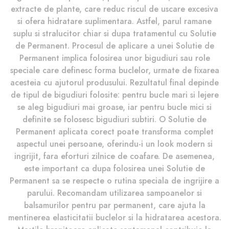
extracte de plante, care reduc riscul de uscare excesiva
si ofera hidratare suplimentara. Astfel, parul ramane
suplu si stralucitor chiar si dupa tratamentul cu Solutie
de Permanent. Procesul de aplicare a unei Solutie de
Permanent implica folosirea unor bigudiuri sau role
speciale care definesc forma buclelor, urmate de fixarea
acesteia cu ajutorul produsului. Rezultatul final depinde
de tipul de bigudiuri folosite: pentru bucle mari si lejere
se aleg bigudiuri mai groase, iar pentru bucle mici si
definite se folosesc bigudiuri subtiri. O Solutie de
Permanent aplicata corect poate transforma complet
aspectul unei persoane, oferindu-i un look modern si
ingrijit, fara eforturi zilnice de coafare. De asemenea,
este important ca dupa folosirea unei Solutie de
Permanent sa se respecte o rutina speciala de ingrijire a
parului. Recomandam utilizarea sampoanelor si
balsamurilor pentru par permanent, care ajuta la
mentinerea elasticitatii buclelor si la hidratarea acestora.