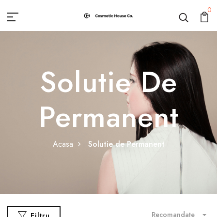
0
Solutie De
Permanent
Acasa
Solutie de Permanent
Recomandate
Filtru