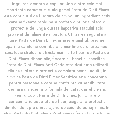
ingrijirea dentara a copiilor. Una dintre cele mai
importante caracteristici ale gamei Pasta de Dinti Elmex
este continutul de fluorura de amino, un ingredient activ
care se fixeaza rapid pe suprafata dintilor si ofera o
protectie de lunga durata impotriva atacului acid
provenit din alimente si bauturi. Utilizarea regulata a
unei Pasta de Dinti Elmex intareste smaltul, previne
aparitia cariilor si contribuie la mentinerea unui zambet
sanatos si stralucitor. Exista mai multe tipuri de Pasta de
Dinti Elmex disponibile, fiecare cu beneficii specifice.
Pasta de Dinti Elmex Anti-Carie este destinata utilizarii
zilnice si ofera o protectie completa pentru adulti, in
timp ce Pasta de Dinti Elmex Sensitive este conceputa
pentru persoanele care se confrunta cu sensibilitate
dentara si necesita o formula delicata, dar eficienta.
Pentru copii, Pasta de Dinti Elmex Junior are o
concentratie adaptata de fluor, asigurand protectia
dintilor de lapte si incurajand obiceiul de periaj zilnic. In
plus, Pasta de Dinti Elmex Whitening ofera atat protectie