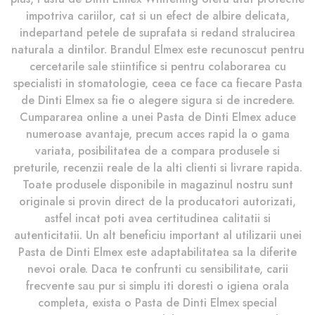
impotriva cariilor, cat si un efect de albire delicata,
indepartand petele de suprafata si redand stralucirea
naturala a dintilor. Brandul Elmex este recunoscut pentru
cercetarile sale stiintifice si pentru colaborarea cu
specialisti in stomatologie, ceea ce face ca fiecare Pasta
de Dinti Elmex sa fie o alegere sigura si de incredere.
Cumpararea online a unei Pasta de Dinti Elmex aduce
numeroase avantaje, precum acces rapid la o gama
variata, posibilitatea de a compara produsele si
preturile, recenzii reale de la alti clienti si livrare rapida.
Toate produsele disponibile in magazinul nostru sunt
originale si provin direct de la producatori autorizati,
astfel incat poti avea certitudinea calitatii si
autenticitatii. Un alt beneficiu important al utilizarii unei
Pasta de Dinti Elmex este adaptabilitatea sa la diferite
nevoi orale. Daca te confrunti cu sensibilitate, carii
frecvente sau pur si simplu iti doresti o igiena orala
completa, exista o Pasta de Dinti Elmex special