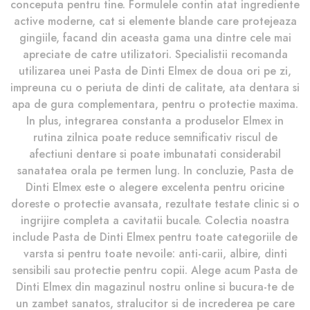
conceputa pentru tine. Formulele contin atat ingrediente
active moderne, cat si elemente blande care protejeaza
gingiile, facand din aceasta gama una dintre cele mai
apreciate de catre utilizatori. Specialistii recomanda
utilizarea unei Pasta de Dinti Elmex de doua ori pe zi,
impreuna cu o periuta de dinti de calitate, ata dentara si
apa de gura complementara, pentru o protectie maxima.
In plus, integrarea constanta a produselor Elmex in
rutina zilnica poate reduce semnificativ riscul de
afectiuni dentare si poate imbunatati considerabil
sanatatea orala pe termen lung. In concluzie, Pasta de
Dinti Elmex este o alegere excelenta pentru oricine
doreste o protectie avansata, rezultate testate clinic si o
ingrijire completa a cavitatii bucale. Colectia noastra
include Pasta de Dinti Elmex pentru toate categoriile de
varsta si pentru toate nevoile: anti-carii, albire, dinti
sensibili sau protectie pentru copii. Alege acum Pasta de
Dinti Elmex din magazinul nostru online si bucura-te de
un zambet sanatos, stralucitor si de increderea pe care