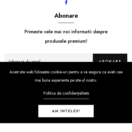
Abonare
Primeste cele mai noi informatii despre
produsele premium!
ABONARE
Acest site web foloseste cookie-uri pentru a va asigura ca aveti cea
mai buna experienta pe site-ul nostru.
Politica de confidențialitate
AM INTELES!
SportuoStore
© Copyright 2021 |
By
ShopiLaunch.
Powered by
Shopify.