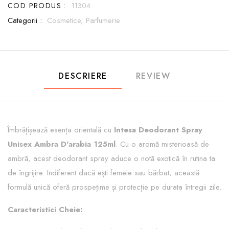
COD PRODUS :
11304
Categorii :
Cosmetice,
Parfumerie
DESCRIERE
REVIEW
Îmbrățișează esența orientală cu
Intesa Deodorant Spray
Unisex Ambra D'arabia 125ml
. Cu o aromă misterioasă de
ambră, acest deodorant spray aduce o notă exotică în rutina ta
de îngrijire. Indiferent dacă ești femeie sau bărbat, această
formulă unică oferă prospețime și protecție pe durata întregii zile.
Caracteristici Cheie: