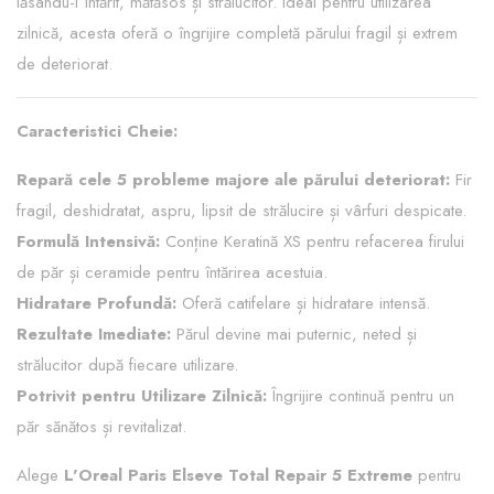
lăsându-l întărit, mătăsos și strălucitor. Ideal pentru utilizarea
zilnică, acesta oferă o îngrijire completă părului fragil și extrem
de deteriorat.
Caracteristici Cheie:
Repară cele 5 probleme majore ale părului deteriorat:
Fir
fragil, deshidratat, aspru, lipsit de strălucire și vârfuri despicate.
Formulă Intensivă:
Conține Keratină XS pentru refacerea firului
de păr și ceramide pentru întărirea acestuia.
Hidratare Profundă:
Oferă catifelare și hidratare intensă.
Rezultate Imediate:
Părul devine mai puternic, neted și
strălucitor după fiecare utilizare.
Potrivit pentru Utilizare Zilnică:
Îngrijire continuă pentru un
păr sănătos și revitalizat.
Alege
L'Oreal Paris Elseve Total Repair 5 Extreme
pentru