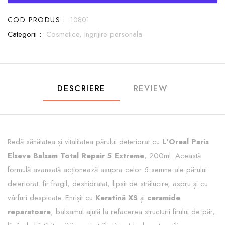
COD PRODUS :
10801
Categorii :
Cosmetice,
Ingrijire personala
DESCRIERE
REVIEW
Redă sănătatea și vitalitatea părului deteriorat cu
L'Oreal Paris
Elseve Balsam Total Repair 5 Extreme
, 200ml. Această
formulă avansată acționează asupra celor 5 semne ale părului
deteriorat: fir fragil, deshidratat, lipsit de strălucire, aspru și cu
vârfuri despicate. Enrișit cu
Keratină XS
și
ceramide
reparatoare
, balsamul ajută la refacerea structurii firului de păr,