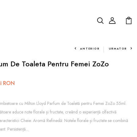
ANTERIOR
URMATOR
fum De Toaleta Pentru Femei ZoZo
ei RON
îmbietoare cu Milton Lloyd Parfum de Toaletă pentru Femei ZoZo 55ml.
toare aduce note florale și fructate, creând o experiență olfactivă
aracteristici Cheie: Aromă Refinedă: Notele florale și fructate se combină
t. Persistență...