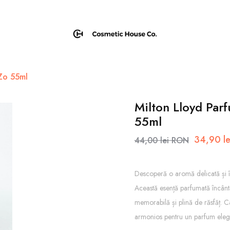
Zo 55ml
Milton Lloyd Par
55ml
34,90 l
44,00 lei RON
Descoperă o aromă delicată și 
Această esență parfumată încântă
memorabilă și plină de răsfăț. C
armonios pentru un parfum elegan