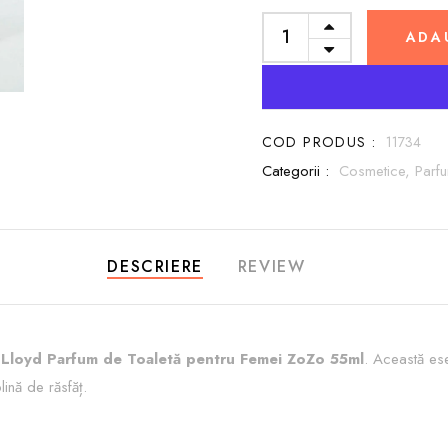
ADA
COD PRODUS :
11734
Categorii :
Cosmetice,
Parf
DESCRIERE
REVIEW
 Lloyd Parfum de Toaletă pentru Femei ZoZo 55ml
. Această ese
lină de răsfăț.