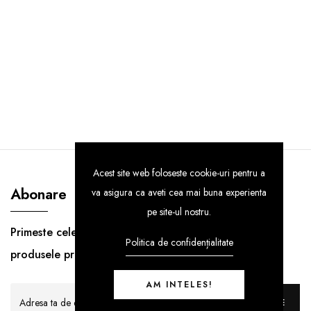
Acest site web foloseste cookie-uri pentru a
Abonare
va asigura ca aveti cea mai buna experienta
pe site-ul nostru.
Primeste cele mai noi informatii despre
Politica de confidențialitate
produsele premium!
AM INTELES!
ABONARE