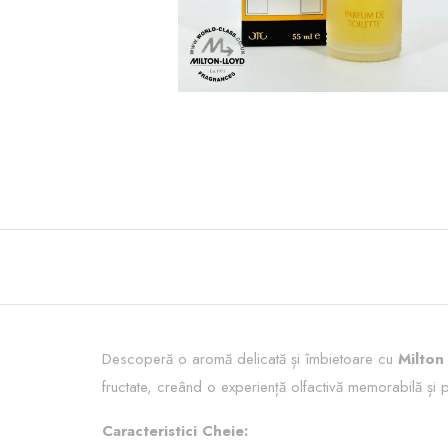
Descoperă o aromă delicată și îmbietoare cu
Milton
fructate, creând o experiență olfactivă memorabilă și p
Caracteristici Cheie: