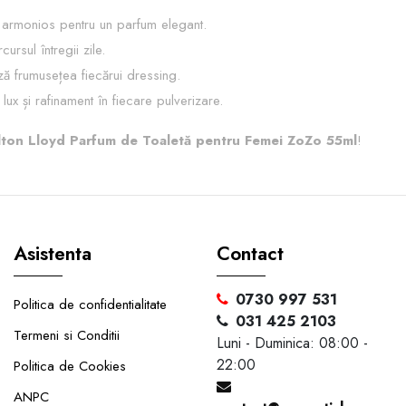
ă armonios pentru un parfum elegant.
ursul întregii zile.
ază frumusețea fiecărui dressing.
lux și rafinament în fiecare pulverizare.
lton Lloyd Parfum de Toaletă pentru Femei ZoZo 55ml
!
Asistenta
Contact
0730 997 531
Politica de confidentialitate
031 425 2103
Termeni si Conditii
Luni - Duminica: 08:00 -
22:00
Politica de Cookies
ANPC