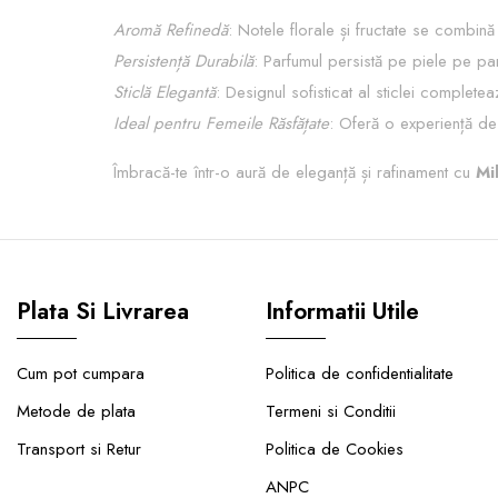
Aromă Refinedă
: Notele florale și fructate se combin
Persistență Durabilă
: Parfumul persistă pe piele pe parc
Sticlă Elegantă
: Designul sofisticat al sticlei complete
Ideal pentru Femeile Răsfățate
: Oferă o experiență de 
Îmbracă-te într-o aură de eleganță și rafinament cu
Mi
Plata Si Livrarea
Informatii Utile
Cum pot cumpara
Politica de confidentialitate
Metode de plata
Termeni si Conditii
Transport si Retur
Politica de Cookies
ANPC