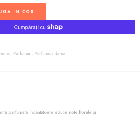
UGA IN COS
umerie,
Parfumuri,
Parfumuri dama
nță parfumată încântătoare aduce note florale și