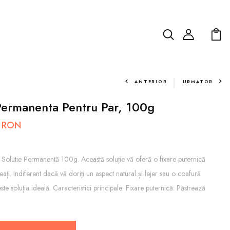
ANTERIOR
URMATOR
 Permanenta Pentru Par, 100g
i RON
ix Solutie Permanentă 100g. Această soluție vă oferă o fixare puternică
eați. Indiferent dacă vă doriți un aspect natural și lejer sau o coafură
este soluția ideală. Caracteristici principale: Fixare puternică: Păstrează