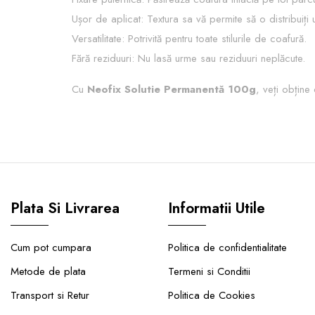
Ușor de aplicat: Textura sa vă permite să o distribuiți 
Versatilitate: Potrivită pentru toate stilurile de coafură.
Fără reziduuri: Nu lasă urme sau reziduuri neplăcute.
Cu
Neofix Solutie Permanentă 100g
, veți obține
Plata Si Livrarea
Informatii Utile
Cum pot cumpara
Politica de confidentialitate
Metode de plata
Termeni si Conditii
Transport si Retur
Politica de Cookies