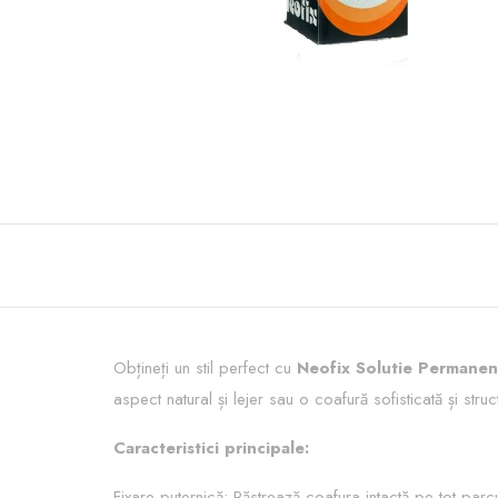
Obțineți un stil perfect cu
Neofix Solutie Permane
aspect natural și lejer sau o coafură sofisticată și struc
Caracteristici principale:
Fixare puternică: Păstrează coafura intactă pe tot parcur