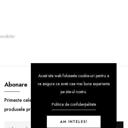
pecabile!
Acest site web foloseste cookie-uri pentru a
Abonare
va asigura ca aveti cea mai buna experienta
pe site-ul nostru.
Primeste cele mai noi informatii despre
Politica de confidențialitate
produsele premium!
AM INTELES!