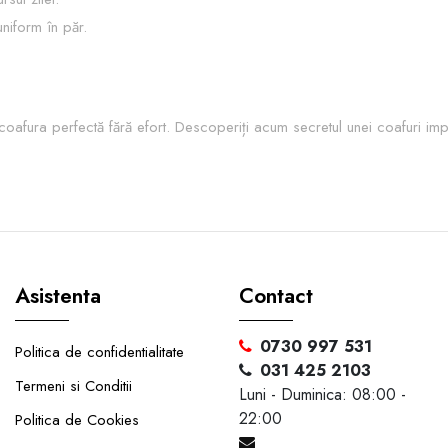
uniform în păr.
 coafura perfectă fără efort. Descoperiți acum secretul unei coafuri im
Asistenta
Contact
0730 997 531
Politica de confidentialitate
031 425 2103
Termeni si Conditii
Luni - Duminica: 08:00 -
22:00
Politica de Cookies