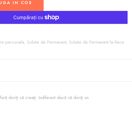
UGA IN COS
jire personala,
Solutie de Permanent,
Solutie de Permanent la Rece
ură doriți să creați. Indiferent dacă vă doriți un