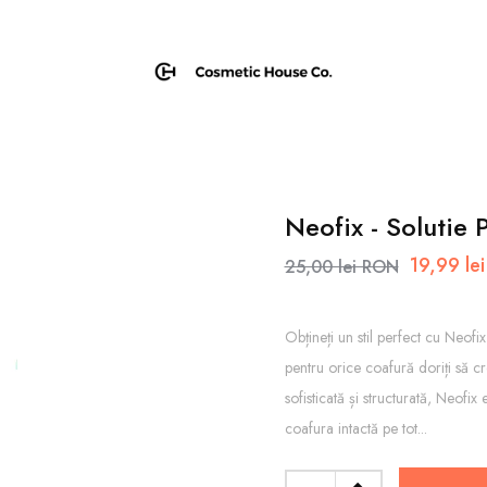
Neofix - Solutie
19,99 le
25,00 lei RON
Obțineți un stil perfect cu Neof
pentru orice coafură doriți să cr
sofisticată și structurată, Neofix 
coafura intactă pe tot...