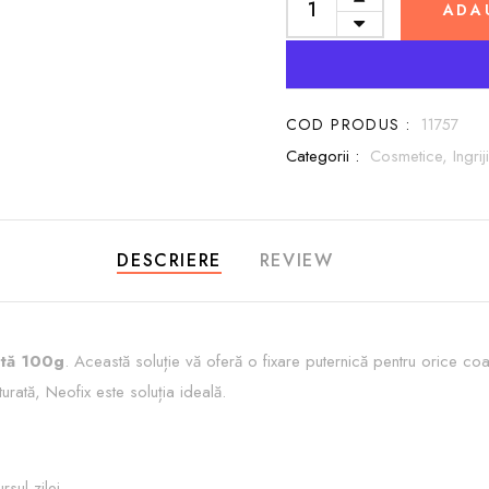
ADA
COD PRODUS :
11757
Categorii :
Cosmetice,
Ingri
DESCRIERE
REVIEW
ntă 100g
. Această soluție vă oferă o fixare puternică pentru orice coaf
turată, Neofix este soluția ideală.
sul zilei.