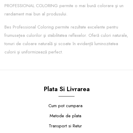
PROFESSIONAL COLORING permite o mai bună colorare şi un
randament mai bun al produsului.
Bes Professional Coloring permite rezultate excelente pentru
frumuseţea culorilor şi stabilitatea reflexelor. Oferă culori naturale,
tonuri de culoare naturală şi scoate în evidenţă luminozitatea
culorii şi uniformizează perfect.
Plata Si Livrarea
Cum pot cumpara
Metode de plata
Transport si Retur