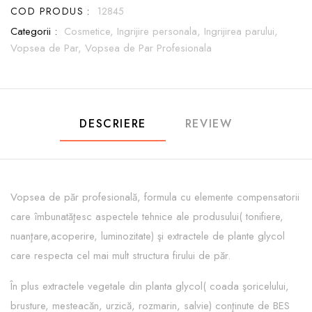
COD PRODUS :
12845
Categorii :
Cosmetice,
Ingrijire personala,
Ingrijirea parului,
Vopsea de Par,
Vopsea de Par Profesionala
DESCRIERE
REVIEW
Vopsea de păr profesională, formula cu elemente compensatorii
care îmbunatăţesc aspectele tehnice ale produsului( tonifiere,
nuanţare,acoperire, luminozitate) şi extractele de plante glycol
care respecta cel mai mult structura firului de păr.
În plus extractele vegetale din planta glycol( coada şoricelului,
brusture, mesteacăn, urzică, rozmarin, salvie) conţinute de BES