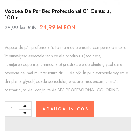
Vopsea De Par Bes Professional 01 Cenusiu,
100ml
24,99 lei RON
26,99 lei RON
Vopsea de păr profesională, formula cu elemente compensatorii care
îmbunatăţesc aspectele tehnice ale produsului( tonifiere,
nuanţare,acoperire, luminozitate) şi extractele de plante glycol care
respecta cel mai mult structura firului de păr. În plus extractele vegetale
din planta glycol( coada şoricelului, brusture, mesteacăn, urzică,
rozmarin, salvie) conţinute de BES PROFESSIONAL COLORING...
ADAUGA IN COS