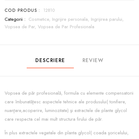
COD PRODUS :
12810
Categorii :
Cosmetice,
Ingrijire personala,
Ingrijirea parului,
Vopsea de Par,
Vopsea de Par Profesionala
DESCRIERE
REVIEW
Vopsea de păr profesională, formula cu elemente compensatorii
care îmbunatăţesc aspectele tehnice ale produsului( tonifiere,
nuanţare,acoperire, luminozitate) şi extractele de plante glycol
care respecta cel mai mult structura firului de păr.
În plus extractele vegetale din planta glycol( coada şoricelului,