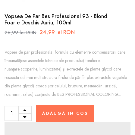
Vopsea De Par Bes Professional 93 - Blond
Foarte Deschis Auriu, 100ml
24,99 lei RON
26,99 lei RON
Vopsea de păr profesională, formula cu elemente compensatorii care
îmbunatăţesc aspectele tehnice ale produsului( tonifiere,
nuanţare,acoperire, luminozitate) şi extractele de plante glycol care
respecta cel mai mult structura firului de păr. În plus extractele vegetale
din planta glycol( coada şoricelului, brusture, mesteacăn, urzică,
rozmarin, salvie) conţinute de BES PROFESSIONAL COLORING...
ADAUGA IN COS