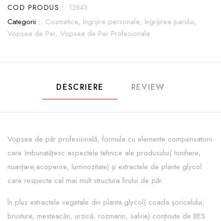
COD PRODUS :
12843
Categorii :
Cosmetice,
Ingrijire personala,
Ingrijirea parului,
Vopsea de Par,
Vopsea de Par Profesionala
DESCRIERE
REVIEW
Vopsea de păr profesională, formula cu elemente compensatorii
care îmbunatăţesc aspectele tehnice ale produsului( tonifiere,
nuanţare,acoperire, luminozitate) şi extractele de plante glycol
care respecta cel mai mult structura firului de păr.
În plus extractele vegetale din planta glycol( coada şoricelului,
brusture, mesteacăn, urzică, rozmarin, salvie) conţinute de BES