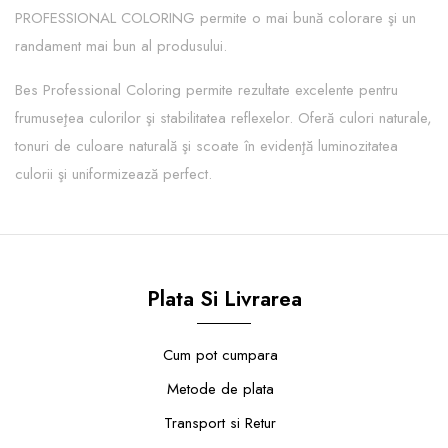
PROFESSIONAL COLORING permite o mai bună colorare şi un
randament mai bun al produsului.
Bes Professional Coloring permite rezultate excelente pentru
frumuseţea culorilor şi stabilitatea reflexelor. Oferă culori naturale,
tonuri de culoare naturală şi scoate în evidenţă luminozitatea
culorii şi uniformizează perfect.
Plata Si Livrarea
Cum pot cumpara
Metode de plata
Transport si Retur