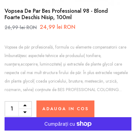
Vopsea De Par Bes Professional 98 - Blond
Foarte Deschis Nisip, 100ml
24,99 lei RON
26,99 lei RON
Vopsea de păr profesională, formula cu elemente compensatorii care
îmbunatăţesc aspectele tehnice ale produsului( tonifiere,
nuanţare,acoperire, luminozitate) şi extractele de plante glycol care
respecta cel mai mult structura firului de păr. În plus extractele vegetale
din planta glycol( coada şoricelului, brusture, mesteacăn, urzică,
rozmarin, salvie) conţinute de BES PROFESSIONAL COLORING...
ADAUGA IN COS