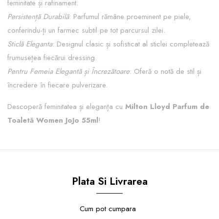
feminitate și rafinament.
Persistență Durabilă
: Parfumul rămâne proeminent pe piele,
conferindu-ți un farmec subtil pe tot parcursul zilei.
Sticlă Eleganta
: Designul clasic și sofisticat al sticlei completează
frumusețea fiecărui dressing.
Pentru Femeia Elegantă și Încrezătoare
: Oferă o notă de stil și
încredere în fiecare pulverizare.
Descoperă feminitatea și eleganța cu
Milton Lloyd Parfum de
Toaletă Women JoJo 55ml
!
Plata Si Livrarea
Cum pot cumpara