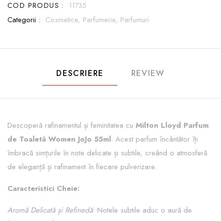
COD PRODUS :
11735
Categorii :
Cosmetice,
Parfumerie,
Parfumuri
DESCRIERE
REVIEW
Descoperă rafinamentul și feminitatea cu
Milton Lloyd Parfum
de Toaletă Women JoJo 55ml
. Acest parfum încântător îți
îmbracă simțurile în note delicate și subtile, creând o atmosferă
de eleganță și rafinament în fiecare pulverizare.
Caracteristici Cheie:
Aromă Delicată și Refinedă
: Notele subtile aduc o aură de